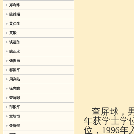
郑利华
陈维昭
黄仁生
黄毅
谈蓓芳
陈正宏
钱振民
邬国平
周兴陆
徐志啸
査屏球
邵毅平
查屏球，男，
章培恒
年获学士学位
栾梅健
位，1996