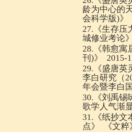
26.《
盛唐英
龄为中心的
会科学版
)
》
27.《
生存压
城修业考论
28.《
韩愈寓
刊
)
》
2015-1
29.《
盛唐英
李白研究（
2
年会暨李白
30.《
刘禹锡
歌学人气渐
31.《
纸抄文
点
》
《文粹