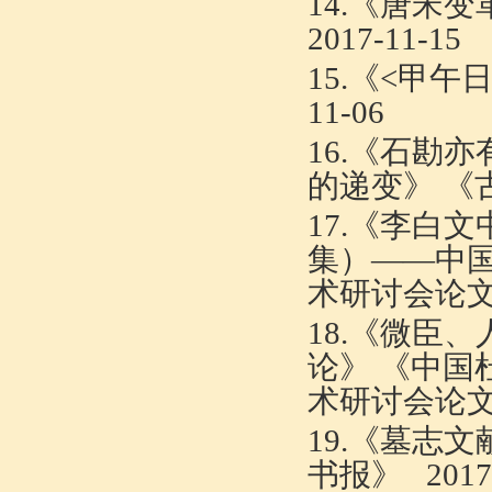
14.《
唐宋变
2017-11-15
15.《
<
甲午日
11-06
16.《
石勘亦
的递变
》 《
17.《
李白文
集）
——
中
术研讨会论
18.《
微臣、
论
》 《
中国
术研讨会论
19.《
墓志文
书报
》
2017