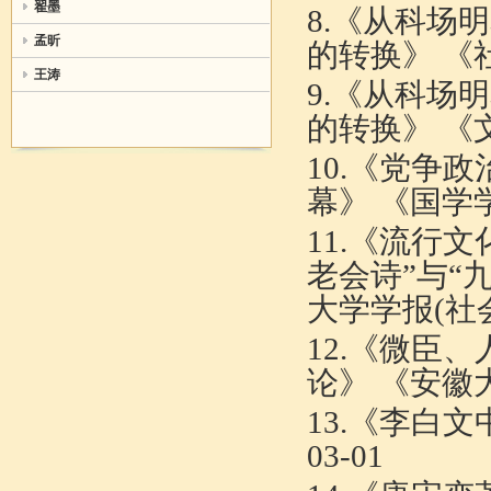
翟墨
8.《
从科场明
孟昕
的转换
》
《
王涛
9.《
从科场明
的转换
》
《
10.《
党争政
幕
》
《
国学
11.《
流行文
老会诗
”
与
“
大学学报
(
社
12.《
微臣、
论
》
《
安徽
13.《
李白文
03-01