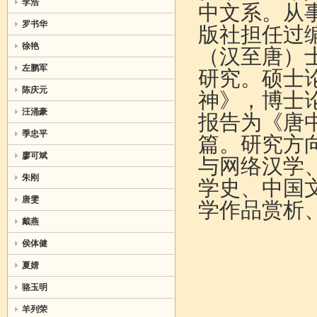
李浩
中文系。从
罗书华
版社担任过
徐艳
（汉至唐）
左鹏军
研究。硕士
陈庆元
神》，博士
汪涌豪
报告为《唐
季忠平
篇。研究方
廖可斌
与网络汉学
朱刚
学史、中国
唐雯
学作品赏析
戴燕
侯体健
夏婧
骆玉明
羊列荣