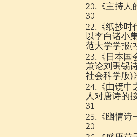
20.《
主持人
30
22.《
纸抄时
以李白诸小
范大学学报
(
23.《
日本国
兼论刘禹锡
社会科学版
)
24.《
由镜中
人对唐诗的
31
25.《
幽情诗
20