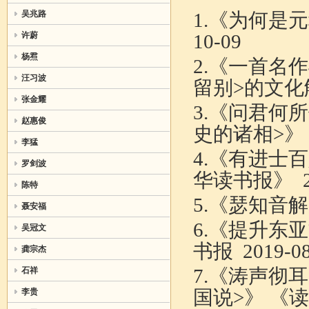
吴兆路
1.《
为何是元
许蔚
10-09
杨焄
2.《
一首名作
汪习波
留别>的文
张金耀
3.《
问君何所
赵惠俊
史的诸相>》
李猛
4.《
有进士百
罗剑波
华读书报》
2
陈特
5.《
瑟知音解
聂安福
6.《
提升东亚
吴冠文
书报
2019-0
龚宗杰
7.《
涛声彻耳
石祥
国说>
》
《
读
李贵